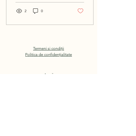
2
0
Termeni si condiții
Politica de confidențialitate
Acasă
Trasee
Prețuri
Contact
Blog
Rezervă