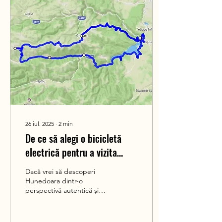
26 iul. 2025
∙
2
min
De ce să alegi o bicicletă
electrică pentru a vizita
Hunedoara?
Dacă vrei să descoperi
Hunedoara dintr-o
perspectivă autentică și
diferită, bicicleta electrică
este alegerea perfectă.
Iată de ce tot...