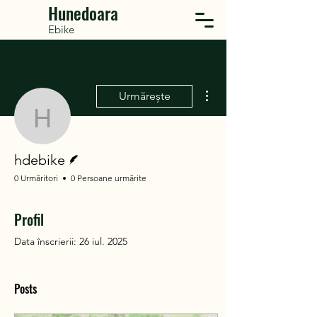
Hunedoara
Ebike
Mai multe acțiuni
Urmărește
hdebike
Scriitor
hdebike
0 Urmăritori
0 Persoane urmărite
Profil
Data înscrierii: 26 iul. 2025
Posts