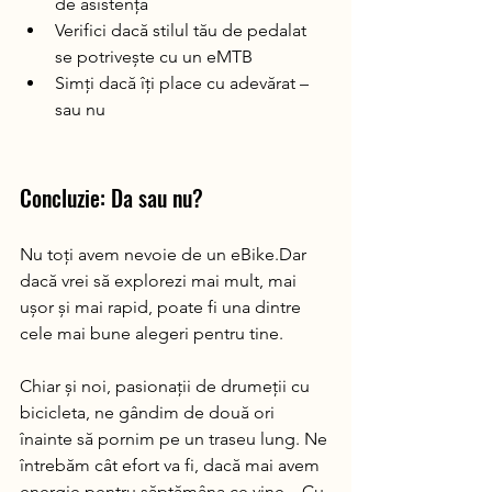
de asistență
Verifici dacă stilul tău de pedalat 
se potrivește cu un eMTB
Simți dacă îți place cu adevărat – 
sau nu
Concluzie: Da sau nu?
Nu toți avem nevoie de un eBike.Dar 
dacă vrei să explorezi mai mult, mai 
ușor și mai rapid, poate fi una dintre 
cele mai bune alegeri pentru tine.
Chiar și noi, pasionații de drumeții cu 
bicicleta, ne gândim de două ori 
înainte să pornim pe un traseu lung. Ne 
întrebăm cât efort va fi, dacă mai avem 
energie pentru săptămâna ce vine... Cu 