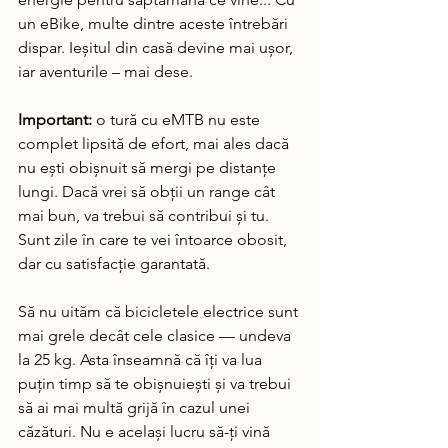
un eBike, multe dintre aceste întrebări 
dispar. Ieșitul din casă devine mai ușor, 
iar aventurile – mai dese.
Important:
 o tură cu eMTB nu este 
complet lipsită de efort, mai ales dacă 
nu ești obișnuit să mergi pe distanțe 
lungi. Dacă vrei să obții un range cât 
mai bun, va trebui să contribui și tu. 
Sunt zile în care te vei întoarce obosit, 
dar cu satisfacție garantată.
Să nu uităm că bicicletele electrice sunt 
mai grele decât cele clasice — undeva 
la 25 kg. Asta înseamnă că îți va lua 
puțin timp să te obișnuiești și va trebui 
să ai mai multă grijă în cazul unei 
căzături. Nu e același lucru să-ți vină 