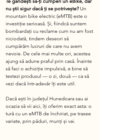
Te gândești să-ți cumperi un eBike, dar 
nu știi sigur dacă ți se potrivește?
 Un 
mountain bike electric (eMTB) este o 
investiție serioasă. Și, fiindcă suntem 
bombardați cu reclame cum nu am fost 
niciodată, tindem deseori să 
cumpărăm lucruri de care nu avem 
nevoie. De cele mai multe ori, acestea 
ajung să adune praful prin casă. Înainte 
să faci o achiziție impulsivă, e bine să 
testezi produsul — o zi, două — ca să 
vezi dacă într-adevăr îți este util.
Dacă ești în județul Hunedoara sau ai 
ocazia să vii aici, îți oferim exact asta: o 
tură cu un eMTB de închiriat, pe trasee 
variate, prin păduri, munți și vai.