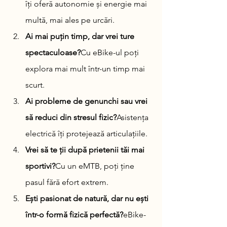
îți oferă autonomie și energie mai 
multă, mai ales pe urcări.
Ai mai puțin timp, dar vrei ture 
spectaculoase?
Cu eBike-ul poți 
explora mai mult într-un timp mai 
scurt.
Ai probleme de genunchi sau vrei 
să reduci din stresul fizic?
Asistența 
electrică îți protejează articulațiile.
Vrei să te ții după prietenii tăi mai 
sportivi?
Cu un eMTB, poți ține 
pasul fără efort extrem.
Ești pasionat de natură, dar nu ești 
într-o formă fizică perfectă?
eBike-