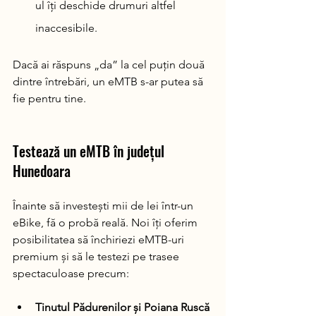
ul îți deschide drumuri altfel 
inaccesibile.
Dacă ai răspuns „da” la cel puțin două 
dintre întrebări, un eMTB s-ar putea să 
fie pentru tine.
Testează un eMTB în județul 
Hunedoara
Înainte să investești mii de lei într-un 
eBike, fă o probă reală. Noi îți oferim 
posibilitatea să închiriezi eMTB-uri 
premium și să le testezi pe trasee 
spectaculoase precum:
Tinutul Pădurenilor și Poiana Ruscă