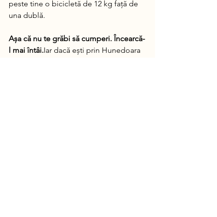
peste tine o bicicletă de 12 kg față de 
una dublă.
Așa că nu te grăbi să cumperi. Încearcă-
l mai întâi.
Iar dacă ești prin Hunedoara 
– te așteptăm cu un eMTB gata 
pregătit, livrat oriunde ai nevoie. 
Testează-l pe dealuri, prin păduri și vezi 
dacă e pentru tine.
Rezervă o tură de test cu eMTB!
 Scrie-ne sau sună direct pentru detalii 
și trasee potrivite pentru nivelul tău.
🌐
Contact