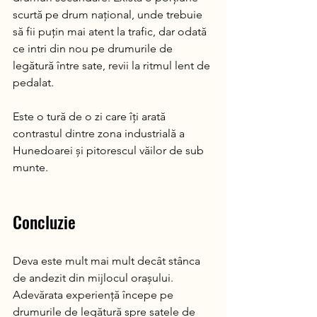
scurtă pe drum național, unde trebuie 
să fii puțin mai atent la trafic, dar odată 
ce intri din nou pe drumurile de 
legătură între sate, revii la ritmul lent de 
pedalat.
Este o tură de o zi care îți arată 
contrastul dintre zona industrială a 
Hunedoarei și pitorescul văilor de sub 
munte.
Concluzie
Deva este mult mai mult decât stânca 
de andezit din mijlocul orașului. 
Adevărata experiență începe pe 
drumurile de legătură spre satele de 