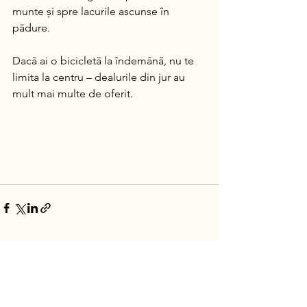
munte și spre lacurile ascunse în 
pădure. 
Dacă ai o bicicletă la îndemână, nu te 
limita la centru – dealurile din jur au 
mult mai multe de oferit.
Afișează-le pe toate
Postări recente