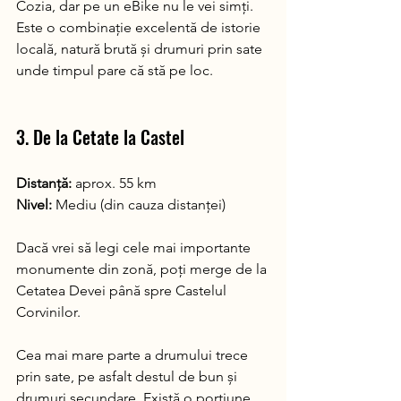
Cozia, dar pe un eBike nu le vei simți. 
Este o combinație excelentă de istorie 
locală, natură brută și drumuri prin sate 
unde timpul pare că stă pe loc.
3. De la Cetate la Castel 
Distanță:
 aprox. 55 km 
Nivel:
 Mediu (din cauza distanței)
Dacă vrei să legi cele mai importante 
monumente din zonă, poți merge de la 
Cetatea Devei până spre Castelul 
Corvinilor.
Cea mai mare parte a drumului trece 
prin sate, pe asfalt destul de bun și 
drumuri secundare. Există o porțiune 