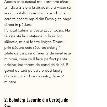
Acesta este traseul meu preferat când 
am doar 2-3 ore la dispoziție și vreau să 
ies din asfaltul orașului. Este o buclă 
care te scoate rapid din Deva și te bagă 
direct în pădure.
Punctul culminant este Lacul Cozia. Nu 
te aștepta la o stațiune, ci la un loc 
sălbatic, mic și foarte liniștit. Drumul 
prin pădure este răcoros chiar și în 
zilele de vară, iar diferența de nivel este 
minimă, ceea ce îl face perfect pentru 
oricine, indiferent de condiția fizică. E 
genul de tură pe care o poți face și 
după muncă, doar ca să-ți „clătești” 
mintea.
2. Boholt și Lacurile din Certeju de 
Sus