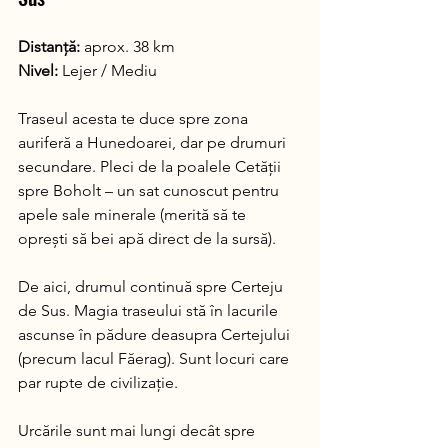
Distanță:
 aprox. 38 km 
Nivel:
 Lejer / Mediu
Traseul acesta te duce spre zona 
auriferă a Hunedoarei, dar pe drumuri 
secundare. Pleci de la poalele Cetății 
spre Boholt – un sat cunoscut pentru 
apele sale minerale (merită să te 
oprești să bei apă direct de la sursă).
De aici, drumul continuă spre Certeju 
de Sus. Magia traseului stă în lacurile 
ascunse în pădure deasupra Certejului 
(precum lacul Făerag). Sunt locuri care 
par rupte de civilizație. 
Urcările sunt mai lungi decât spre 